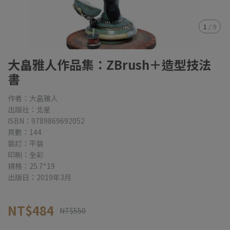
1
/
9
大畠雅人作品集：ZBrush＋造型技法
書
作者：大畠雅人
出版社：北星
ISBN：9789869692052
頁數：144
裝訂：平裝
印刷：全彩
規格：25.7*19
出版日：2019年3月
NT$484
NT$550