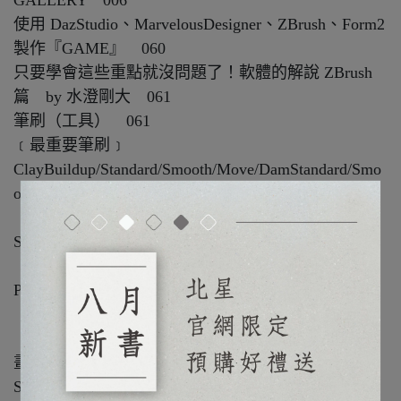
GALLERY 006
使用 DazStudio、MarvelousDesigner、ZBrush、Form2
製作『GAME』 060
只要學會這些重點就沒問題了！軟體的解說 ZBrush
篇 by 水澄剛大 061
筆刷（工具） 061
﹝最重要筆刷﹞
ClayBuildup/Standard/Smooth/Move/DamStandard/Smo
othStronger/hPolish
〔SK 筆刷〕
SK_ClayFill/SK_Cloth/SK_Slash2/SK_Airbrush
〔其他常用筆刷〕 IMM
Primitives/CurveTube/TrimAdaptive/CurveStrapSnap
〔選取筆刷〕 SelectRect/SelectLasso/TrimCurve
〔遮罩筆刷〕 MaskPen/MaskLasso/MaskPerfectCircle
畫法 063
Stroke/ Alpha（透明度）/Material/DynaMesh/