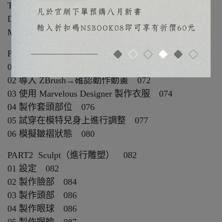
Transpose Line/3D Gizmo/SubTool
Daz Studio 篇 by 水澄剛大 066
Marvelous Designer 篇 by 水澄剛大 068
PART1 角色人物設計 070
01 使用 Daz 設計姿勢 070
02 導入 ZBrush→確認動作動畫 072
03 使用 Marvelous Designer 製作衣服 074
04 製作套頭部位 076
05 試穿在模特兒身上進行調整 077
06 模擬皺褶狀態 080
PART2 Sculpt（進行雕塑） 082
01 設定 082
02 製作臉部 084
03 製作頭部 086
04 製作眼球 086