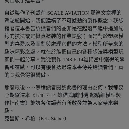
就出版了這本書。
自從製作了刊載在 SCALE AVIATION 那篇文章裡的
駕駛艙開始，我便建構了不可撼動的製作概念。我想
藉著這本書告訴讀者們的並非是在起落架艙中追加配
線的技法或是擬真塗裝的作業訣竅；而是對於塑膠模
型的喜愛以及面對與處理它們的方法。模型所帶來的
趣味精彩之處，就在於能把自己的各種想法與模型玩
家們一起分享。我從製作 1/48 F-14雄貓當中獲得的學
習和靈感，可以有機會透過這本書傳達給讀者們，真
的令我覺得很驕傲。
那麼最後⋯⋯無論讀者閱讀此書的理由為何，我都衷
心期望這本《1/48 F-14 雄貓式戰鬥機 超精細模型製
作指南書》能讓各位讀者有所啟發並為大家帶來樂
趣。
克里斯‧希柏（Kris Sieber）