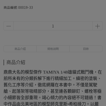
商品編號:
00019-33
商品介紹
規格說明
目錄
商品介紹
鼎鼎大名的模型傑作 TAMIYA 1/48雄貓式戰鬥機，在
前所未有的分類拆解下進行精細加工。縝密的塗裝、
舊化工序等介紹，徹底網羅在本書中。不僅是駕駛
艙、起落架等吸睛部分，甚至連各顆鉚釘、螺栓等極
小細節皆全部重現。竭心傾力的內容絕不可錯過！書
中作品由北美地區的模型師克里斯•希柏操刀。以嚴