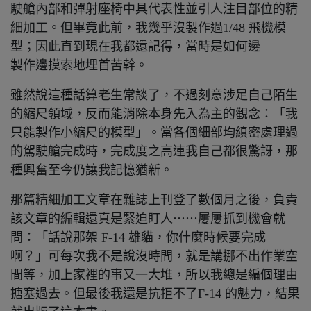
駛艙內部和彈射座椅中具代表性並引人注目部位的精
細加工。但畢竟此前，我幾乎沒製作過1/48 飛機模
型；因此直到現在我都還記得，當時是如何邊
製作邊摸索地埋首苦幹。
雖然說這種話算老生常談了，不過刻意涉足自己陌生
的縮尺領域，反而能消除本身先入為主的觀念：「我
只能製作小縮尺的模型」。當各個細部均縝密處理過
的駕駛艙完成時，完成度之高連我自己都很驚訝，那
種興奮至今仍讓我記憶猶新。
那篇精細加工文章在雜誌上刊登了數個月之後，負責
該文章的編輯還真是緊迫盯人⋯⋯屢屢抓到機會就
問：「話說那架 F-14 雄貓，你什麼時候要完成
啊？」可每次我不是說沒時間，就是講挪不出作業空
間等，加上家裡的事又一大堆，所以我總是編個理由
搪塞過去。但最後我還是抗拒不了F-14 的魅力，結果