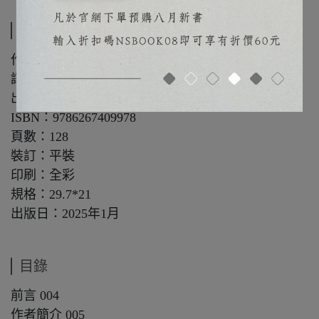
規格說明
作者：克里斯•希柏
譯者：林素玲
出版社：北星
ISBN：9786267409978
頁數：128
裝訂：平裝
印刷：全彩
規格：29.7*21
出版日：2025年1月
目錄
前言 004
作者簡介 005