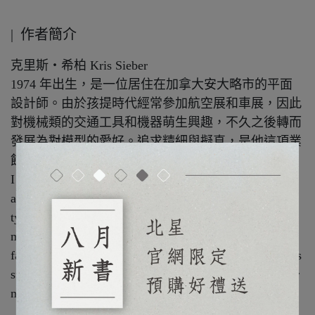
| 作者簡介
克里斯‧希柏 Kris Sieber
1974 年出生，是一位居住在加拿大安大略市的平面
設計師。由於孩提時代經常參加航空展和車展，因此
對機械類的交通工具和機器萌生興趣，不久之後轉而
發展為對模型的愛好。追求精細與擬真，是他這項業
餘愛好的主軸，一般以製作 1/72 飛機模型為中心。
I can’t recall a time when I wasn’t fascinated by trips to
air shows, car shows, and mechanized marvels of all
types, and for many years, scale models were simply a
means to dream about the real thing. While the joys of
family, my profession as a graphic designer, and pursuits
such as cycling all occupy parts of my time, my love for
mechanicals and their miniature counterparts lives on