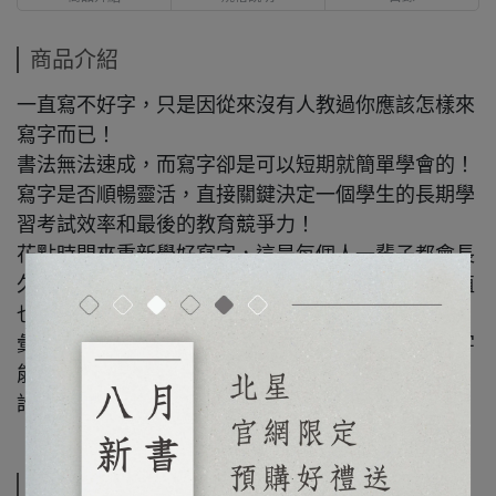
商品介紹
一直寫不好字，只是因從來沒有人教過你應該怎樣來
寫字而已！
書法無法速成，而寫字卻是可以短期就簡單學會的！
寫字是否順暢靈活，直接關鍵決定一個學生的長期學
習考試效率和最後的教育競爭力！
花點時間來重新學好寫字，這是每個人一輩子都會長
久用到的技能，相信這樣的時間投資會是非常有價值
也非常有意義的。
彙整布衣老師一百多場現場研習菁華，讓你學習寫字
能走一條最短的直線捷徑，不再辛苦繞彎路和迷路。
誰說：成功，一定只能靠苦練。
規格說明