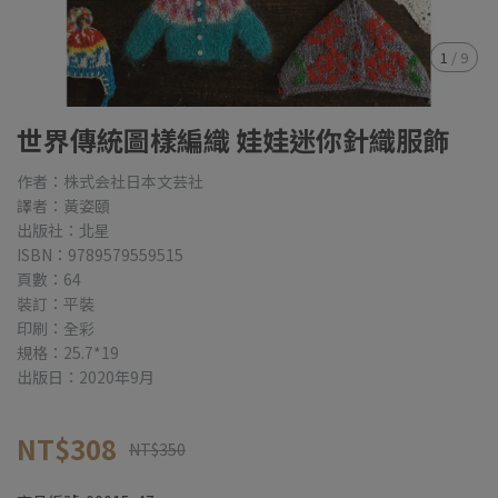
1
/
9
世界傳統圖樣編織 娃娃迷你針織服飾
作者：株式会社日本文芸社
譯者：黃姿頤
出版社：北星
ISBN：9789579559515
頁數：64
裝訂：平裝
印刷：全彩
規格：25.7*19
出版日：2020年9月
NT$308
NT$350