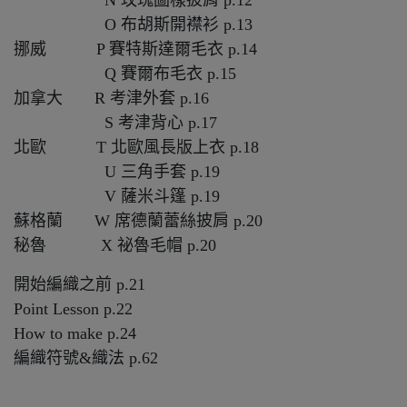
N 玫瑰圖樣披肩 p.12
O 布胡斯開襟衫 p.13
挪威 P 賽特斯達爾毛衣 p.14
Q 賽爾布毛衣 p.15
加拿大 R 考津外套 p.16
S 考津背心 p.17
北歐 T 北歐風長版上衣 p.18
U 三角手套 p.19
V 薩米斗篷 p.19
蘇格蘭 W 席德蘭蕾絲披肩 p.20
秘魯 X 祕魯毛帽 p.20
開始編織之前 p.21
Point Lesson p.22
How to make p.24
編織符號&織法 p.62