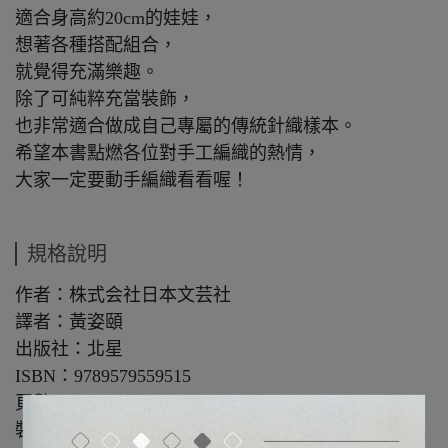
適合身高約20cm的娃娃，
想著各種搭配組合，
就覺得充滿樂趣。
除了可純粹充當裝飾，
也非常適合做成自己專屬的傳統針織樣本。
希望本書點燃各位對手工編織的熱情，
大家一定要動手編織看看喔！
規格說明
作者：株式会社日本文芸社
譯者：黃姿頤
出版社：北星
ISBN：9789579559515
頁數：64
裝訂：平裝