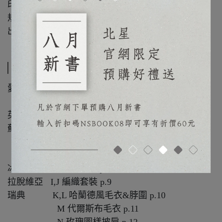
印刷：全彩
規格：25.7*19
出版日：2020年9月
目錄
愛爾蘭 A 艾倫毛衣 p.2
B 艾倫帽 p.3
英國 C 根西毛衣 p.4
蘇格蘭 D,E 阿蓋爾毛衣&襪子 p.5
F 費爾島連身裙 p.6
G 費爾島毛衣 p.7
冰島 H 羅比毛衣 p.8
拉脫維亞 I,J 編織套裝 p.9
瑞典 K,L 哈蘭德風毛衣&脖圍 p.10
M 代爾斯布毛衣 p.11