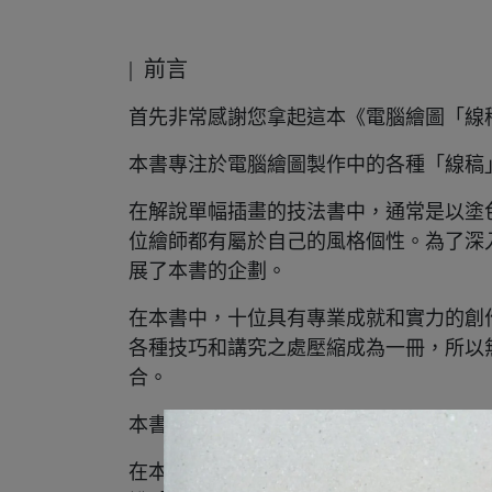
| 前言
首先非常感謝您拿起這本《電腦繪圖「線
本書專注於電腦繪圖製作中的各種「線稿
在解說單幅插畫的技法書中，通常是以塗
位繪師都有屬於自己的風格個性。為了深
展了本書的企劃。
在本書中，十位具有專業成就和實力的創
各種技巧和講究之處壓縮成為一冊，所以
合。
本書使用的繪圖軟體是CLIP STUDIO P
在本書開頭，我們精選了CLIP STUD