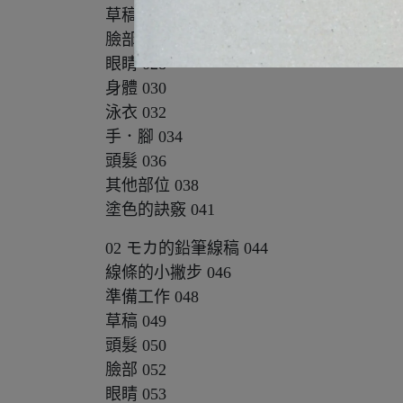
草稿 026
臉部 027
眼睛 028
身體 030
泳衣 032
手．腳 034
頭髮 036
其他部位 038
塗色的訣竅 041
02 モカ的鉛筆線稿 044
線條的小撇步 046
準備工作 048
草稿 049
頭髮 050
臉部 052
眼睛 053