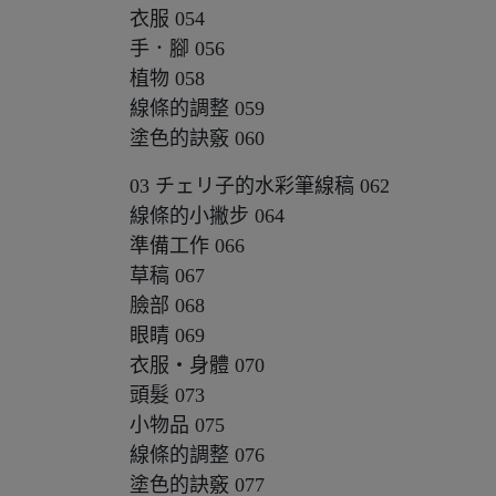
衣服 054
手．腳 056
植物 058
線條的調整 059
塗色的訣竅 060
03 チェリ子的水彩筆線稿 062
線條的小撇步 064
準備工作 066
草稿 067
臉部 068
眼睛 069
衣服‧身體 070
頭髮 073
小物品 075
線條的調整 076
塗色的訣竅 077