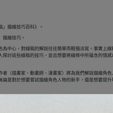
稿」描繪技巧百科》。
」描繪技巧。
色為中心，對線稿的解說往往簡單而輕描淡寫。事實上線
入探討這些線稿的技巧，並且想要將線條中所蘊含的情感
作者（插畫家、動畫師、漫畫家）將為我們解說描繪角色
無論是對於想要嘗試描繪角色人物的新手，還是想要提升
AINT。無論是PRO還是EX版本，甚至是iPad版本、iPhon
IO PAINT中可用於描繪線稿的功能並加以介紹。在正文