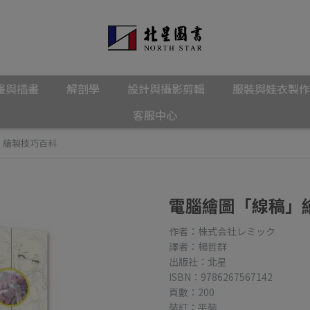
畫與插畫
解剖學
設計與攝影剪輯
服裝與娃衣製作
客服中心
」繪製技巧百科
電腦繪圖「線稿」
作者：株式会社レミック
譯者：楊哲群
出版社：北星
ISBN：9786267567142
頁數：200
裝訂：平裝