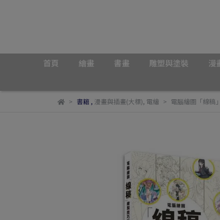
首頁
繪畫
書畫
雕塑與塗裝
漫
書籍
,
漫畫與插畫(大標)
,
電繪
電腦繪圖「線稿