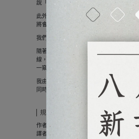
說「畫線的技巧」、「筆觸的構想方式」
此外，針對很常見到的「從草稿轉繪成線
將會從每一幅插畫的草稿開始進行解說。
我們還更進一步詳細介紹了每位創作者使
隨著本書製作的進行，我最初的想法是「
線，每個部位都有著深入、深入、甚至我
一窺其中一部分的機會。
我由衷希望您在閱讀本書的時候，也能感
同時，我也希望本書能成為您提升插畫技
規格說明
作者：株式会社レミック
譯者：楊哲群