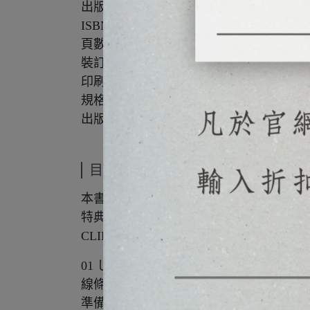
出版社：北星
ISBN：9786267567142
頁數：200
裝訂：平裝
印刷：全彩
規格：25.7*18.2*1.5
出版日：2025年3月
目錄
本書使用方法 008
特典檔案的安裝方法 012
CLIP STUDIO PAINT使用方法 014
01 しわ的沾水筆線稿 022
線條的小撇步 024
準備工作 025