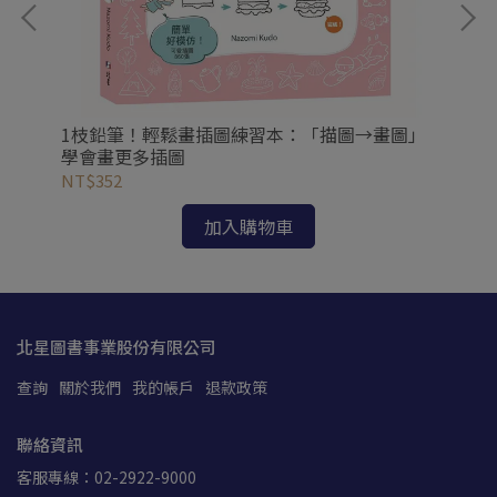
1枝鉛筆！輕鬆畫插圖練習本：「描圖→畫圖」
1
學會畫更多插圖
作
NT$352
NT
加入購物車
北星圖書事業股份有限公司
查詢
關於我們
我的帳戶
退款政策
聯絡資訊
客服專線：02-2922-9000