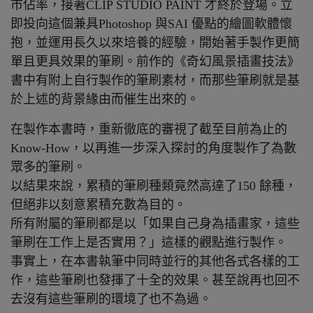
市佔率，接著CLIP STUDIO PAINT 才終於登場。立
即投向這個兼具Photoshop 與SAI 優點的繪圖軟體懷
抱，並運用長久以來培養的經驗，開始著手製作更簡
單且更具效果的筆刷。前作的《奇幻風景插畫技法》
書中有附上自行製作的筆刷素材，而那些筆刷就是基
於上述的背景緣由而催生出來的。
在製作本書時，重新徹底的審視了截至目前為止的
Know-How，以再進一步深入探討的角度製作了為數
眾多的筆刷。
以結果來說，累積的筆刷種類竟然高達了150 餘種，
但絕非以刻意累積充數為目的。
所有附屬的筆刷都是以「如果自己身為插畫家，這些
筆刷在工作上是否實用？」這樣的觀點進行製作。
事實上，在本書執筆中同時並行的其他各式各樣的工
作，這些筆刷也發揮了十全的效果。甚至說再也回不
去沒有這些筆刷的環境了也不為過。