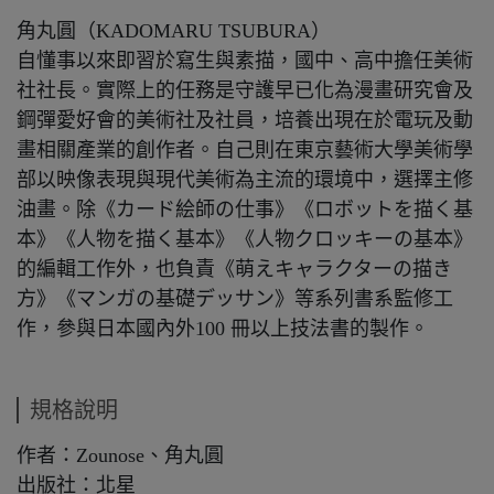
角丸圓（KADOMARU TSUBURA）
自懂事以來即習於寫生與素描，國中、高中擔任美術
社社長。實際上的任務是守護早已化為漫畫研究會及
鋼彈愛好會的美術社及社員，培養出現在於電玩及動
畫相關產業的創作者。自己則在東京藝術大學美術學
部以映像表現與現代美術為主流的環境中，選擇主修
油畫。除《カード絵師の仕事》《ロボットを描く基
本》《人物を描く基本》《人物クロッキーの基本》
的編輯工作外，也負責《萌えキャラクターの描き
方》《マンガの基礎デッサン》等系列書系監修工
作，參與日本國內外100 冊以上技法書的製作。
規格說明
作者：Zounose、角丸圓
出版社：北星