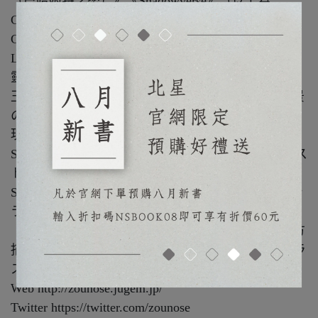
（巴哈姆特之怒）》《Shadowverse》（以上為
Cygames 公司產品），《御城プロジェクト：RE ∼
CASTLE DEFENSE ∼（御城收藏）》（DMM.com
LABO）等動畫背景設計：《パックワールド（小精
靈世界）》《コング／猿の王者（金剛：猩猩之
王）》等著書（含共同著作）有《ファンタジー風景
の描き方CLlP STUDIO PAINT PRO で空氣感を表
現するテクニック》《フォトバッシュ入門 CLIP
STUDIO PAINT PRO と写真を使って描く風景イラス
ト》《東洋ファンタジ一風景の描き方C LlP
STUDIO PAINT PRO ／EX 空氣感のある背景& キャ
ラのなじませ方》（以上由Hobby Japan 刊行），
《動きのあるポーズの描き方 東方Project 編 東方
描技帖》《東方景技帖 東方Project で学ぶ背景イラ
ストテクニック》（以上由玄光社刊行）等。
Web http://zounose.jugem.jp/
Twitter https://twitter.com/zounose