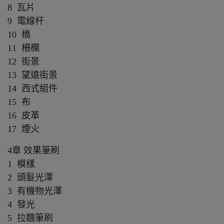
8 瓦片
9 電線杆
10 橋
11 柵欄
12 街景
13 望遠街景
14 西式組件
15 布
16 皮革
17 煙火
4章 效果筆刷
1 模樣
2 頭髮光澤
3 有機物光澤
4 發光
5 拉麵筆刷