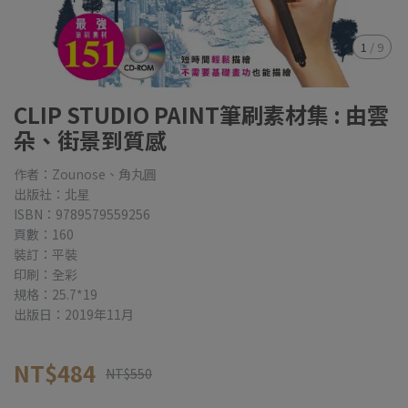
1
/
9
CLIP STUDIO PAINT筆刷素材集 : 由雲
朵、街景到質感
作者：Zounose、角丸圓
出版社：北星
ISBN：9789579559256
頁數：160
裝訂：平裝
印刷：全彩
規格：25.7*19
出版日：2019年11月
NT$484
NT$550