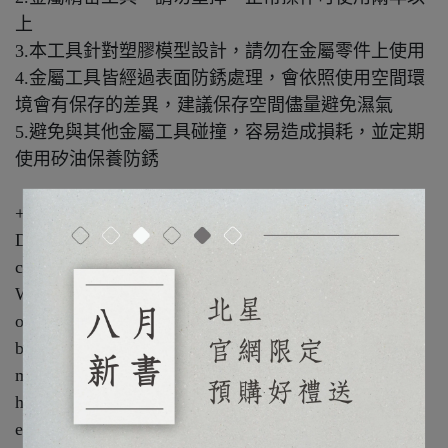
上
3.本工具針對塑膠模型設計，請勿在金屬零件上使用
4.金屬工具皆經過表面防銹處理，會依照使用空間環
境會有保存的差異，建議保存空間儘量避免濕氣
5.避免與其他金屬工具碰撞，容易造成損耗，並定期
使用矽油保養防銹
++++++++++++++++++++++++++++++++++++
D.L.C. (Diamond-like Carbon) coating is a protective
coating for metal, often used on expensive watches.
When we applied this technology onto our blades, not
only did we heighten their hardness, but we also create
blades that are low-friction and fretting-resistance. This
means D.L.C. Line Engravers are sharp and easy to
handle, taking you to a whole new level of scribing
experience.