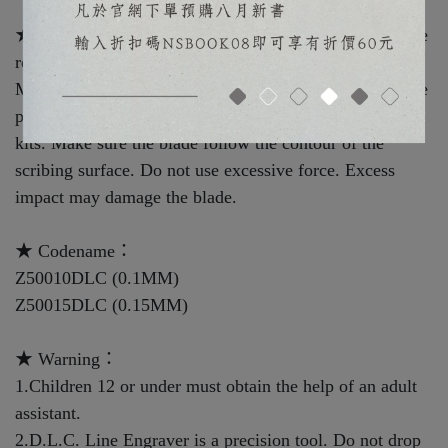
★ How To Use：Attach the blade to a knife handle. We
recommend Tamiya 74098 or OFLA AK-4, as well as
MADWORKS MH-01. D.L.C. Line Engraver can scribe
plastic model kits (ABC/PVC), resin kits, and epoxy
kits. Make sure the blade follow the contour of the
scribing surface. Do not use excessive force. Excess
impact may damage the blade.
★ Codename：
Z50010DLC (0.1MM)
Z50015DLC (0.15MM)
★ Warning：
1.Children 12 or under must obtain the help of an adult
assistant.
2.D.L.C. Line Engraver is a precision tool. Do not drop