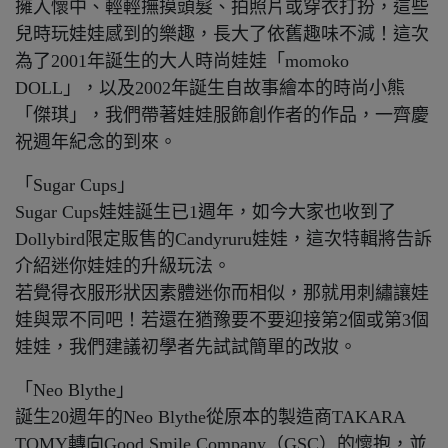
擁入懷中、輕輕撫摸頭髮、拍照片或穿衣打扮，這些
兒時玩娃娃感到的樂趣，長大了依舊趣味不減！這次
為了2001年誕生的大人時尚娃娃「momoko
DOLL」，以及2002年誕生自故事繪本的時尚小熊
「傑琪」，我們帶著娃娃服飾創作者的作品，一齊慶
祝週年紀念的到來。
「Sugar Cups」
Sugar Cups娃娃誕生已1週年，如今大家也收到了
Dollybird限定販售的Candyruru娃娃，這次特輯將告訴
介紹迷你娃娃的升級玩法。
若覺得衣服形狀因素體迷你而相似，那就用刺繡讓娃
娃與眾不同吧！若還在猶豫要不要迎接第2個或第3個
娃娃，我們建議初學者先試試簡單的改妝。
「Neo Blythe」
誕生20週年的Neo Blythe從原本的製造商TAKARA
TOMY轉向Good Smile Company（GSC）的懷抱，並