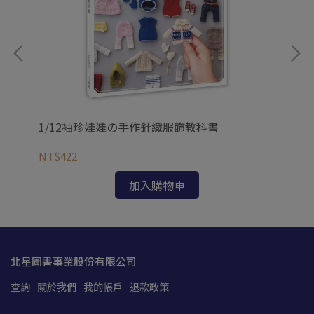
1/12袖珍娃娃の手作針織服飾教科書
Dol
NT$422
NT
加入購物車
北星圖書事業股份有限公司
查詢
關於我們
我的帳戶
退款政策