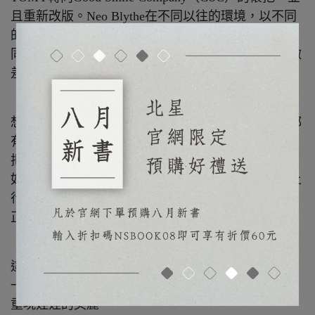
且重新改版。Neo Blythe在不同以往的環境，以不同
的模型製作後，和2021年之前的舊模型會有那些不
同？我們以娃娃專門雜誌的視角密切觀察其中的細微
差異。
「不平凡的包包和鞋子」
想做迷你包包，要用皮革還是布料？這些材料似乎都
有點普通。我們要為各位介紹的是SPICE木質包包，
把木片當成畫板自由想像設計。
如果將可愛的迷你鞋履化為配飾？就算不能真的穿上
行走，也可當成娃娃的配件。我們要為各位介紹的，
正是TAUCAP反向思考創作的銀製鞋履。
「salon de momiji」
這次的示範娃娃是第一代菲比小精靈（白色兔子），
一身灰塵髒汙，絨毛蓬亂。我們還修復了說話功能，
重現娃娃的美麗。