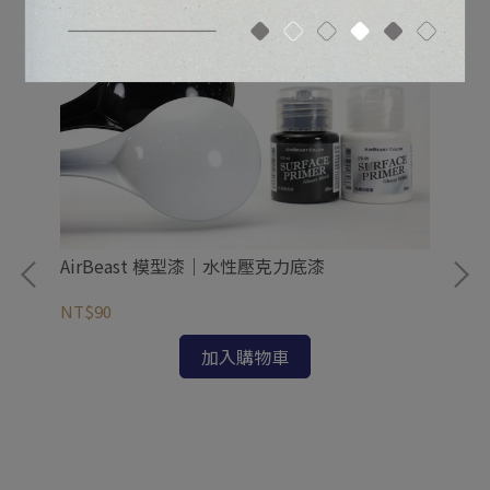
AirBeast 模型漆｜水性壓克力底漆
NT$90
加入購物車
Ai
系
NT