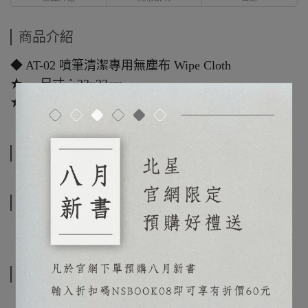
商品介紹
◆ AT-02 噴筆清潔專用無塵布 Wipe Cloth
★ 尺寸：23x23cm
★ 數量：10入/包
規格說明
目錄
相關商品