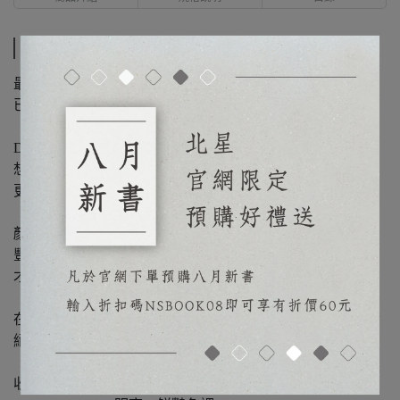
商品介紹
最暢銷的色彩學用書
已在色彩世界中成為通用語言
DIC色彩指南已成為各種顏色的通用語言
想到色彩學，就想到DIC
更不用說設計與印刷領域
顏色美觀可靠性高
豐富的色彩以及跟上時代的需求
才讓DIC色彩指南變得如此強大
在DIC色彩指南
絕對找得到您要的顏色
收錄色號：1-654色